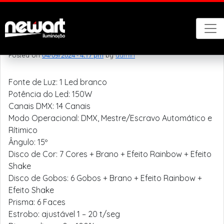
Category Archives: XM-110
XM-110
04/09/2024 - 4:17 pm
Posted on
by
admin
Fonte de Luz: 1 Led branco
Potência do Led: 150W
Canais DMX: 14 Canais
Modo Operacional: DMX, Mestre/Escravo Automático e
Rítimico
Ângulo: 15º
Disco de Cor: 7 Cores + Brano + Efeito Rainbow + Efeito
Shake
Disco de Gobos: 6 Gobos + Brano + Efeito Rainbow +
Efeito Shake
Prisma: 6 Faces
Estrobo: ajustável 1 – 20 t/seg