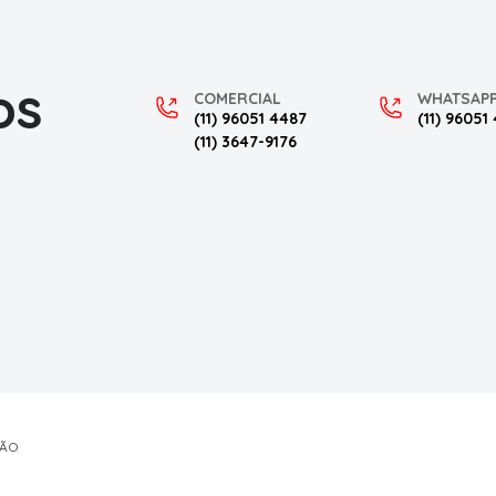
os
COMERCIAL
WHATSAP
(11) 96051 4487
(11) 96051
(11) 3647-9176
ÇÃO