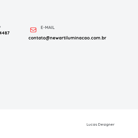
P
E-MAIL
 4487
contato@newartiluminacao.com.br
Lucas Designer