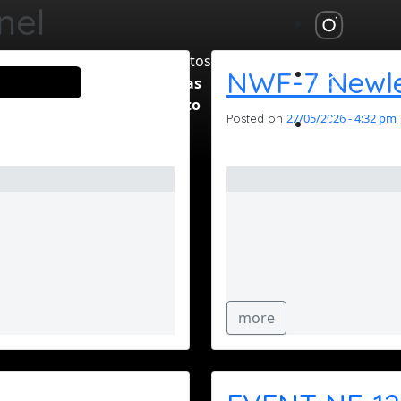
nel
Produtos ▼
NWF-7 Newle
Notícias
Contato
27/05/2026 - 4:32 pm
Posted on
more