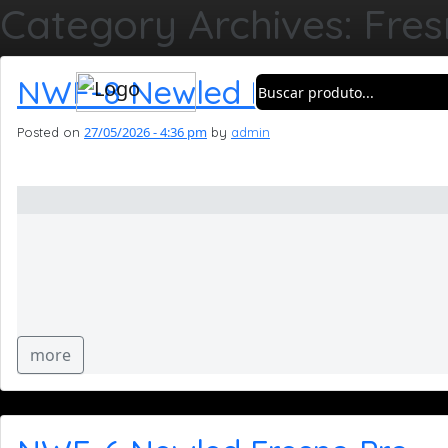
Category Archives: Fres
NWF-8 Newled Fresno Pro
27/05/2026 - 4:36 pm
Posted on
by
admin
more