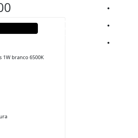
00
Produtos ▼
Notícias
Contato
ds 1W branco 6500K
ura