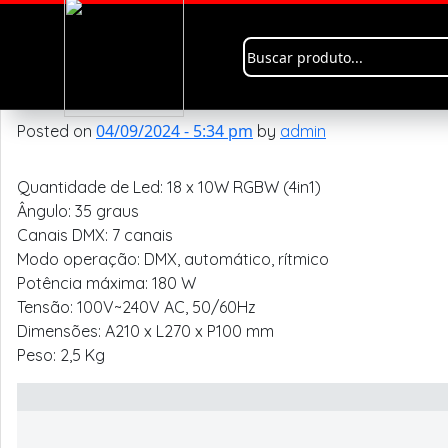
Category Archives: PL-1
PL-1828
04/09/2024 - 5:34 pm
Posted on
by
admin
Quantidade de Led: 18 x 10W RGBW (4in1)
Ângulo: 35 graus
Canais DMX: 7 canais
Modo operação: DMX, automático, rítmico
Potência máxima: 180 W
Tensão: 100V~240V AC, 50/60Hz
Dimensões: A210 x L270 x P100 mm
Peso: 2,5 Kg