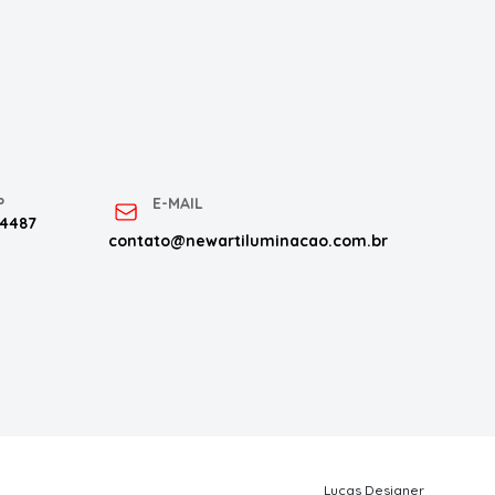
P
E-MAIL
 4487
contato@newartiluminacao.com.br
Lucas Designer