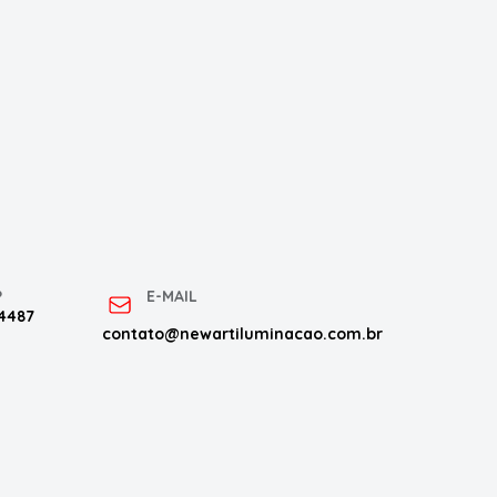
P
E-MAIL
 4487
contato@newartiluminacao.com.br