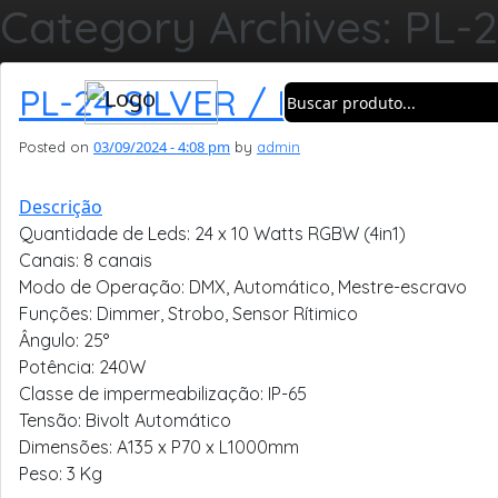
Category Archives: PL-
PL-24 SILVER / BLACK
03/09/2024 - 4:08 pm
Posted on
by
admin
Descrição
Quantidade de Leds: 24 x 10 Watts RGBW (4in1)
Canais: 8 canais
Modo de Operação: DMX, Automático, Mestre-escravo
Funções: Dimmer, Strobo, Sensor Rítimico
Ângulo: 25°
Potência: 240W
Classe de impermeabilização: IP-65
Tensão: Bivolt Automático
Dimensões: A135 x P70 x L1000mm
Peso: 3 Kg