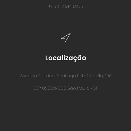
+55 11 3644 6855
Localização
Avenida Cardeal Santiago Luiz Copello, 146
CEP 05308-000 São Paulo - SP