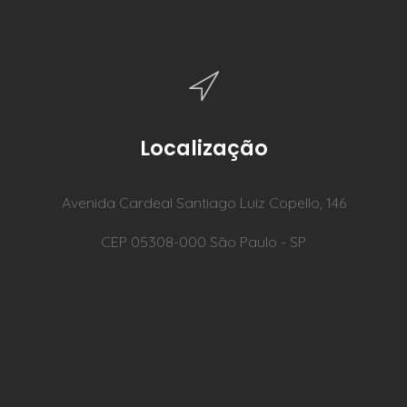
Localização
Avenida Cardeal Santiago Luiz Copello, 146
CEP 05308-000 São Paulo - SP