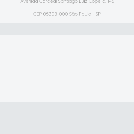
Avenida Cardeal Santiago Luiz Copello, 146
CEP 05308-000 São Paulo - SP