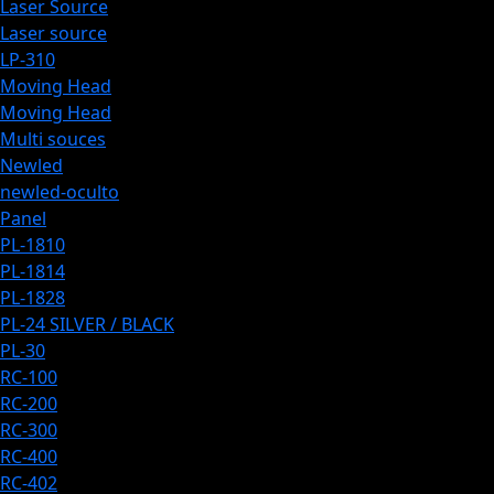
Laser Source
Laser source
LP-310
Moving Head
Moving Head
Multi souces
Newled
newled-oculto
Panel
PL-1810
PL-1814
PL-1828
PL-24 SILVER / BLACK
PL-30
RC-100
RC-200
RC-300
RC-400​
RC-402